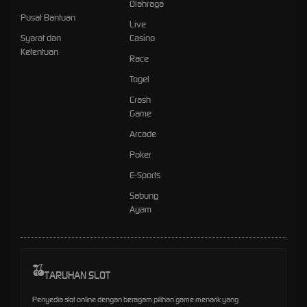
Olahraga
Pusat Bantuan
Live
Syarat dan
Casino
Ketentuan
Race
Togel
Crash
Game
Arcade
Poker
E-Sports
Sabung
Ayam
TARUHAN SLOT
Penyedia slot online dengan beragam pilihan game menarik yang