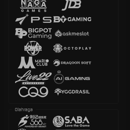
Olahraga