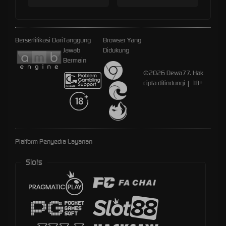
Bersertifikasi Dari
Tanggung
Browser Yang
Jawab
Didukung
Bermain
©2026 Dewa77. Hak
cipta dilindungi | 18+
Platform Penyedia Layanan
Slots