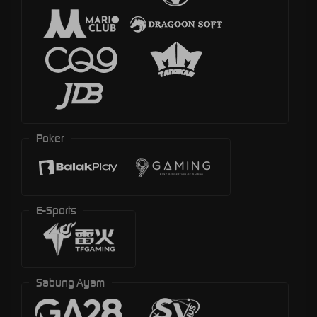
Poker
E-Sports
Sabung Ayam