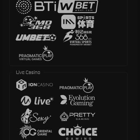
Live Casino