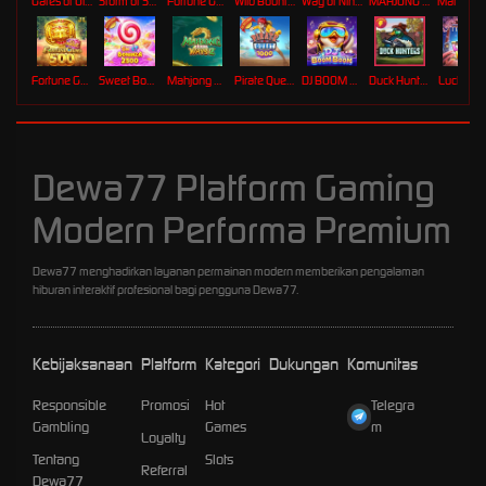
Gates of Olympus Roulette
Storm of Seth 2
Fortune Gems
Wild Bounty Showdown
Way of Ninja
MAHJONG 5 DRAGONS
Mahj
Fortune Gems 500
Sweet Bonanza 2500
Mahjong Ways 2
Pirate Quest 1000
DJ BOOM BOOM
Duck Hunters
Lucky Ne
Dewa77 Platform Gaming
Modern Performa Premium
Dewa77 menghadirkan layanan permainan modern memberikan pengalaman
hiburan interaktif profesional bagi pengguna Dewa77.
Kebijaksanaan
Platform
Kategori
Dukungan
Komunitas
Responsible
Promosi
Hot
Telegra
Gambling
Games
m
Loyalty
Tentang
Slots
Referral
Dewa77