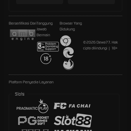
Bersertifikasi Dari
Tanggung
Browser Yang
Jawab
Didukung
Bermain
©2026 Dewa77. Hak
cipta dilindungi | 18+
Platform Penyedia Layanan
Slots