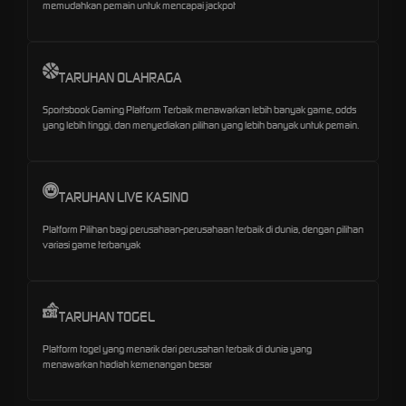
memudahkan pemain untuk mencapai jackpot
TARUHAN OLAHRAGA
Sportsbook Gaming Platform Terbaik menawarkan lebih banyak game, odds
yang lebih tinggi, dan menyediakan pilihan yang lebih banyak untuk pemain.
TARUHAN LIVE KASINO
Platform Pilihan bagi perusahaan-perusahaan terbaik di dunia, dengan pilihan
variasi game terbanyak
TARUHAN TOGEL
Platform togel yang menarik dari perusahan terbaik di dunia yang
menawarkan hadiah kemenangan besar