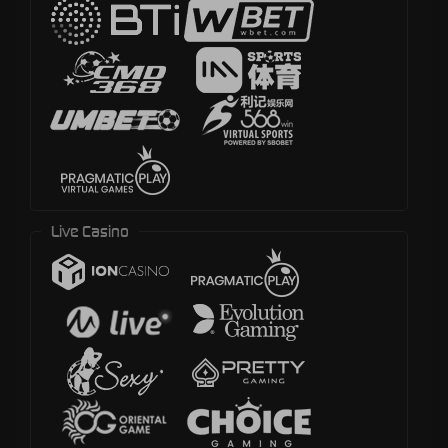
Live Casino