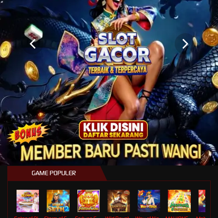
GAME POPULER