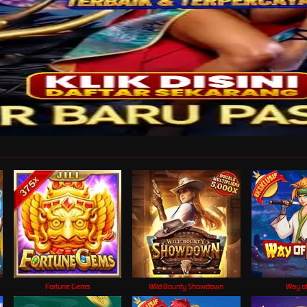
Fortune Gems
Wild Bounty Showdown
Way of