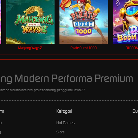
Mahjong Ways 2
Pirate Quest 1000
DJ BOO
ing Modern Performa Premium
an hiburan interaktif profesional bagi pengguna Dewa77.
orm
Kategori
Du
si
Hot Games
y
Slots