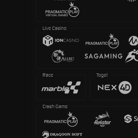
Live Casino
Race
Togel
Crash Game