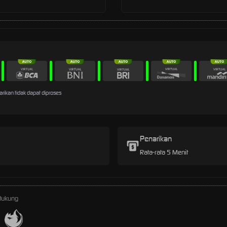
rikan tidak dapat diproses
Penarikan
Rata-rata 5 Menit
dukung