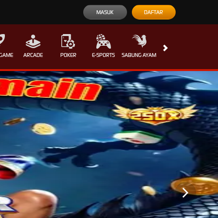
MASUK
DAFTAR
 GAME
ARCADE
POKER
E-SPORTS
SABUNG AYAM
PROMOSI