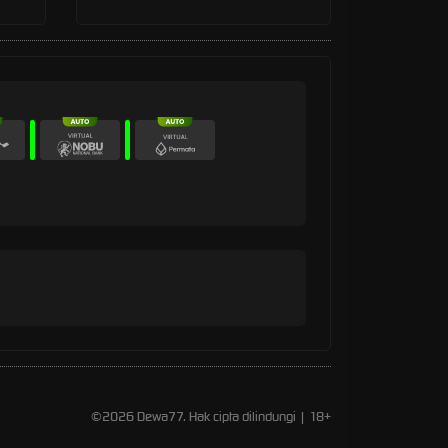
©2026 Dewa77. Hak cipta dilindungi | 18+