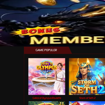
GAME POPULER
Gates of Olympus Roulette
Storm of Seth 2