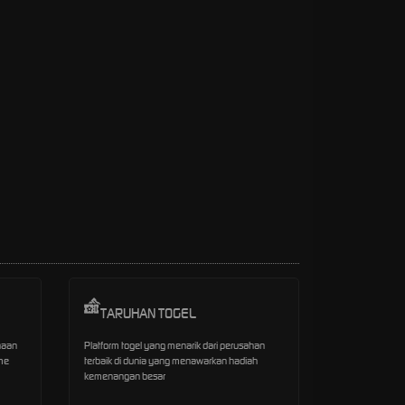
TARUHAN TOGEL
haan
Platform togel yang menarik dari perusahan
ame
terbaik di dunia yang menawarkan hadiah
kemenangan besar