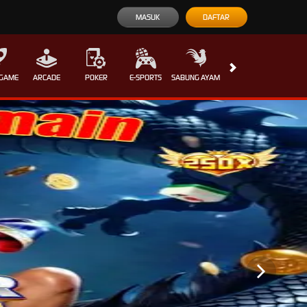
MASUK
DAFTAR
 GAME
ARCADE
POKER
E-SPORTS
SABUNG AYAM
PROMOSI