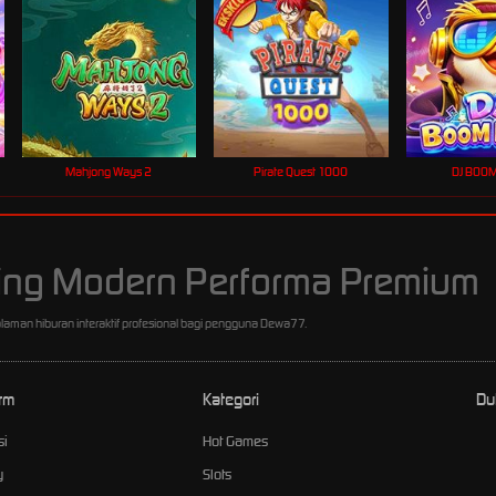
Mahjong Ways 2
Pirate Quest 1000
DJ BOO
ing Modern Performa Premium
an hiburan interaktif profesional bagi pengguna Dewa77.
orm
Kategori
Du
si
Hot Games
y
Slots