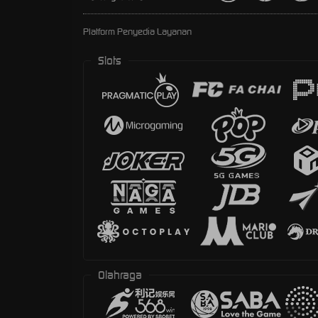
Platform Penyedia Layanan
Slots
Olahraga