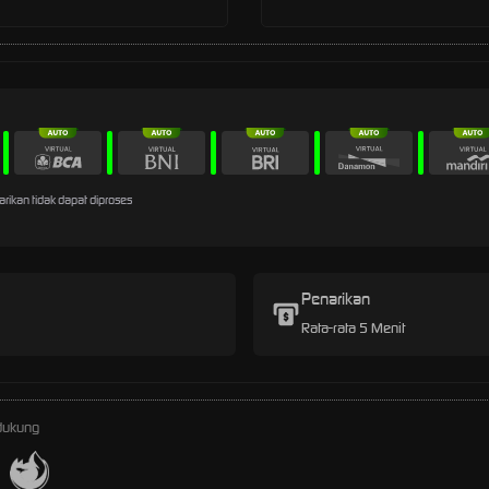
rikan tidak dapat diproses
Penarikan
Rata-rata 5 Menit
dukung