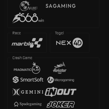
Race
Togel
Crash Game