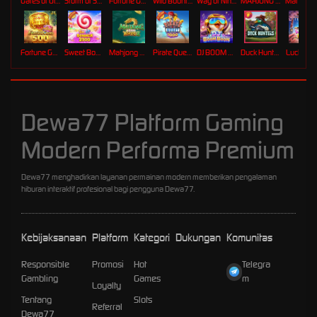
Gates of Olympus Roulette
Storm of Seth 2
Fortune Gems
Wild Bounty Showdown
Way of Ninja
MAHJONG 5 DRAGONS
Mahj
Fortune Gems 500
Sweet Bonanza 2500
Mahjong Ways 2
Pirate Quest 1000
DJ BOOM BOOM
Duck Hunters
Lucky Ne
Dewa77 Platform Gaming
Modern Performa Premium
Dewa77 menghadirkan layanan permainan modern memberikan pengalaman
hiburan interaktif profesional bagi pengguna Dewa77.
Kebijaksanaan
Platform
Kategori
Dukungan
Komunitas
Responsible
Promosi
Hot
Telegra
Gambling
Games
m
Loyalty
Tentang
Slots
Referral
Dewa77