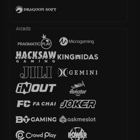
Arcade